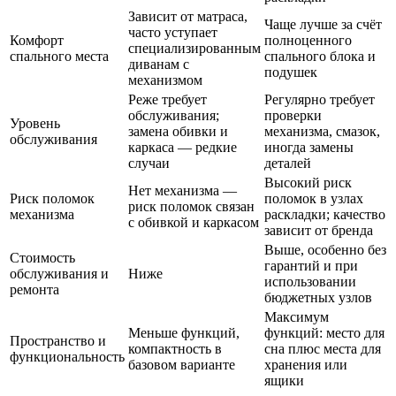
Зависит от матраса,
Чаще лучше за счёт
часто уступает
Комфорт
полноценного
специализированным
спального места
спального блока и
диванам с
подушек
механизмом
Реже требует
Регулярно требует
обслуживания;
проверки
Уровень
замена обивки и
механизма, смазок,
обслуживания
каркаса — редкие
иногда замены
случаи
деталей
Высокий риск
Нет механизма —
Риск поломок
поломок в узлах
риск поломок связан
механизма
раскладки; качество
с обивкой и каркасом
зависит от бренда
Выше, особенно без
Стоимость
гарантий и при
обслуживания и
Ниже
использовании
ремонта
бюджетных узлов
Максимум
Меньше функций,
функций: место для
Пространство и
компактность в
сна плюс места для
функциональность
базовом варианте
хранения или
ящики