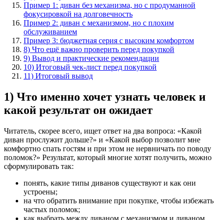
Пример 1: диван без механизма, но с продуманной
фокусировкой на долговечность
Пример 2: диван с механизмом, но с плохим
обслуживанием
Пример 3: бюджетная серия с высоким комфортом
8) Что ещё важно проверить перед покупкой
9) Вывод и практические рекомендации
10) Итоговый чек-лист перед покупкой
11) Итоговый вывод
1) Что именно хочет узнать человек и
какой результат он ожидает
Читатель, скорее всего, ищет ответ на два вопроса: «Какой
диван прослужит дольше?» и «Какой выбор позволит мне
комфортно спать гостям и при этом не нервничать по поводу
поломок?» Результат, который многие хотят получить, можно
сформулировать так:
понять, какие типы диванов существуют и как они
устроены;
на что обратить внимание при покупке, чтобы избежать
частых поломок;
как выбрать между диваном с механизмом и диваном