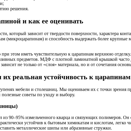
и;
ятию решения.
пиной и как ее оценивать
ти, который зависит от твердости поверхности, характера конт
нам (микроцарапинам) и способность выдержать более крупные 
но при этом иметь чувствительную к царапинам верхнюю отделку
разивных предметов. МДФ с плотной ламинатной крышкой часто 
зависит не только от «слоя» материала, но и от сочетания основ
и их реальная устойчивость к царапинам
упенях мебели и столешниц. Мы оцениваем их с точки зрения п
полезные советы по уходу и выбору.
ешницы)
л из 90–95% измельченного кварца и связующих полимеров. Он 
рактически устойчив к бытовым химикатам и кислотам, легко чи
 ставить металлические шипы или абразивные стружки.