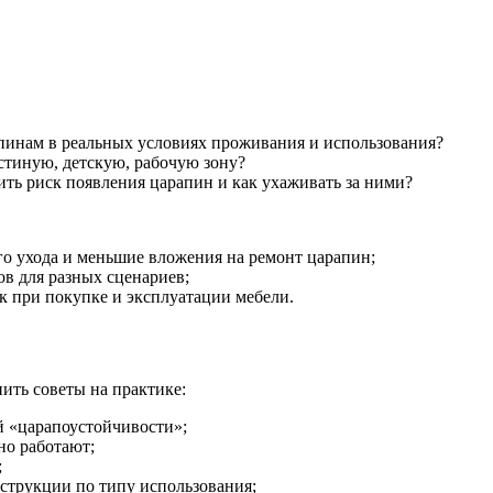
пинам в реальных условиях проживания и использования?
остиную, детскую, рабочую зону?
ть риск появления царапин и как ухаживать за ними?
го ухода и меньшие вложения на ремонт царапин;
в для разных сценариев;
к при покупке и эксплуатации мебели.
ить советы на практике:
й «царапоустойчивости»;
но работают;
;
струкции по типу использования;