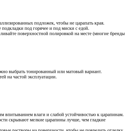
аллизированных подложек, чтобы не царапать края.
подкладки под горячее и под миски с едой.
вливайте поверхностной полировкой на месте (многие бренды
ожно выбрать тонированный или матовый вариант.
ей на частой эксплуатации.
им впитыванием влаги и слабой устойчивостью к царапинам.
ости скрывают мелкие царапины лучше, чем гладкие
овые растворы на поверхности, чтобы не повредить отделку.