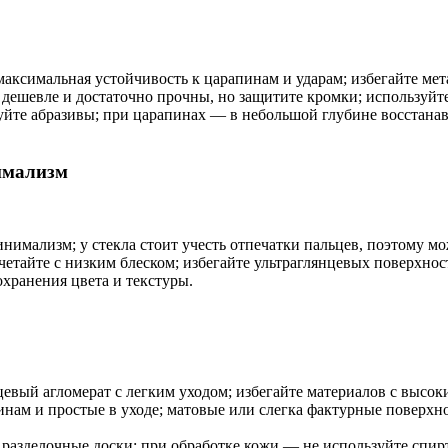
ксимальная устойчивость к царапинам и ударам; избегайте мет
ешевле и достаточно прочны, но защитите кромки; используйте 
уйте абразивы; при царапинах — в небольшой глубине восстана
нимализм
нимализм; у стекла стоит учесть отпечатки пальцев, поэтому м
тайте с низким блеском; избегайте ультраглянцевых поверхност
охранения цвета и текстуры.
вый агломерат с легким уходом; избегайте материалов с высок
нам и простые в уходе; матовые или слегка фактурные поверхн
разделочные доски; при обработке кожи — не используйте спирт