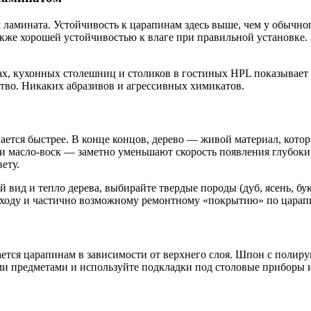
амината. Устойчивость к царапинам здесь выше, чем у обычно
акже хорошей устойчивостью к влаге при правильной установке
сах, кухонных столешниц и столиков в гостиных HPL показывает
ство. Никаких абразивов и агрессивных химикатов.
вается быстрее. В конце концов, дерево — живой материал, кот
 масло‑воск — заметно уменьшают скорость появления глубоки
ету.
 вид и тепло дерева, выбирайте твердые породы (дуб, ясень, бу
 уходу и частично возможному ремонтному «покрытию» по царап
ается царапинам в зависимости от верхнего слоя. Шпон с поли
ыми предметами и используйте подкладки под столовые приборы 