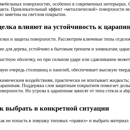
а мебельных поверхностях, особенно в современных интерьерах.
акта. Привлекательный эффект «металлической» поверхности мож
но заметны на светлом покрытии.
тделка влияют на устойчивость к царапи
тделки и защиты поверхности. Рассмотрим ключевые типы отделок
е для дерева, устойчиво к бытовым трением и химикатам; царап
остную оболочку, но при сильном ударе или сдавливании может 
вую очередь столешниц и панелей, обеспечивает высокую твердо
имическим воздействиям, практически не впитывает жидкость; 
 царапинам. Поддержка слоя защитным покрытием помогает доль
оверхности. Но угрозы к царапинам зависят от типа стекла и ab
как выбрать в конкретной ситуации
к не попасть в ловушку типовых «правил» и выбрать материал 