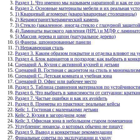
Раздел 1. Что именно мы называем царапиной и как ее о
Раздел 2. Основные материалы мебели и их реальная уст
1) Кварцевый агломерат (кварц/кварцевые столешницы)
2) Керамогранит/керамический камень
3) Стекло (закаленное, иногда стекло с глазурной защитой
4) Ламинаты высокого давления (HPL) и МДФ с ламинат
5) Массив дерева и шпон (натуральное дерево)
6) Фанера, шпонированные панели
7) Нержавеющая сталь
Раздел 3. Каким образом покрытие и отделка влияют на 
Раздел 4. Блок вариантов и подходов: как выбрать в кон
Сценарий A. Кухня с активной кухней и детьми
Сценарий B. Гостиная с акцентом на стиль и минимализм
Сценарий C. Детская комната и учебная зона
Сценарий D. Офис или рабочее место
Раздел 5. Таблица сравнения материалов по устойчивост
Раздел 6. Что выбрать в зависимости от ситуации: кратк
Раздел 7. Частые ошибки и как их avoidить
Раздел 8. Примеры из практики: реальные кейсы
Кейс 1. Гостиная с маленькими детьми
Кейс 2. Кухня в загородном доме
Кейс 3. Офисная зона в небольшом старом помещении
Углубление: нюансы, о которых обычно не пишут
Раздел 9. Вывод и конкретные рекомендации
Финальные советы по эксплуатации и уходу