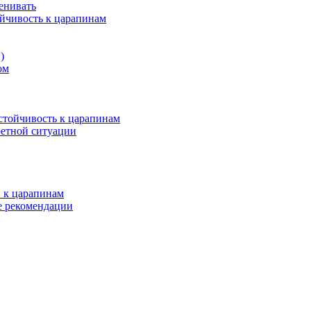
ценивать
ойчивость к царапинам
)
ом
устойчивость к царапинам
кретной ситуации
и к царапинам
ие рекомендации