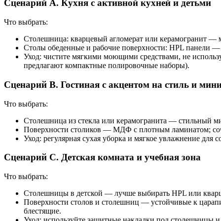
Сценарий A. Кухня с активной кухней и детьми
Что выбрать:
Столешница: кварцевый агломерат или керамогранит — ма
Столы обеденные и рабочие поверхности: HPL панели — д
Уход: чистите мягкими моющими средствами, не использ
предлагают компактные полировочные наборы).
Сценарий B. Гостиная с акцентом на стиль и ми
Что выбрать:
Столешница из стекла или керамогранита — стильный ми
Поверхности столиков — МДФ с плотным ламинатом; соче
Уход: регулярная сухая уборка и мягкое увлажнение для с
Сценарий C. Детская комната и учебная зона
Что выбрать:
Столешницы в детской — лучше выбирать HPL или кварце
Поверхности столов и столешниц — устойчивые к царапи
блестящие.
Уход: используйте защитные накладки под столешницы и 