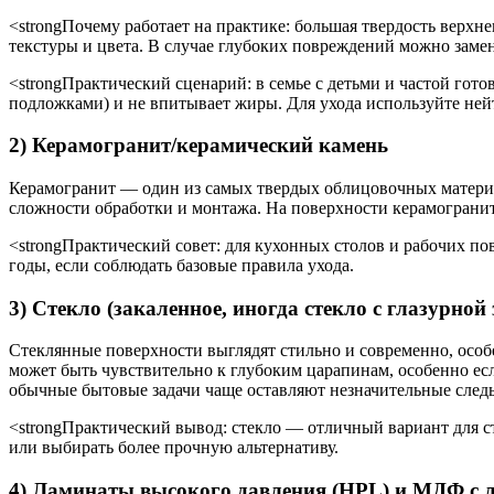
<strongПочему работает на практике: большая твердость верхн
текстуры и цвета. В случае глубоких повреждений можно замен
<strongПрактический сценарий: в семье с детьми и частой гот
подложками) и не впитывает жиры. Для ухода используйте ней
2) Керамогранит/керамический камень
Керамогранит — один из самых твердых облицовочных материал
сложности обработки и монтажа. На поверхности керамогранита
<strongПрактический совет: для кухонных столов и рабочих п
годы, если соблюдать базовые правила ухода.
3) Стекло (закаленное, иногда стекло с глазурной
Стеклянные поверхности выглядят стильно и современно, особ
может быть чувствительно к глубоким царапинам, особенно ес
обычные бытовые задачи чаще оставляют незначительные следы
<strongПрактический вывод: стекло — отличный вариант для ст
или выбирать более прочную альтернативу.
4) Ламинаты высокого давления (HPL) и МДФ с 