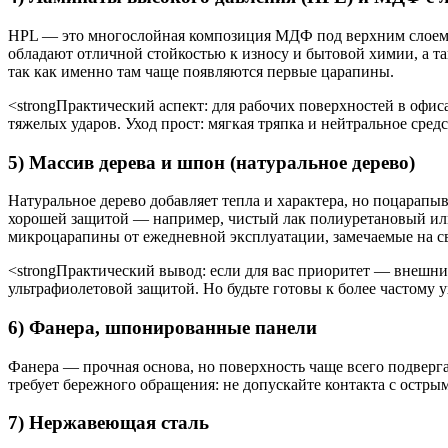
HPL — это многослойная композиция МДФ под верхним слоем л
обладают отличной стойкостью к износу и бытовой химии, а т
так как именно там чаще появляются первые царапины.
<strongПрактический аспект: для рабочих поверхностей в офи
тяжелых ударов. Уход прост: мягкая тряпка и нейтральное сред
5) Массив дерева и шпон (натуральное дерево)
Натуральное дерево добавляет тепла и характера, но поцарапы
хорошей защитой — например, чистый лак полиуретановый или
микроцарапины от ежедневной эксплуатации, замечаемые на св
<strongПрактический вывод: если для вас приоритет — внешний
ультрафиолетовой защитой. Но будьте готовы к более частому
6) Фанера, шпонированные панели
Фанера — прочная основа, но поверхность чаще всего подверг
требует бережного обращения: не допускайте контакта с остр
7) Нержавеющая сталь