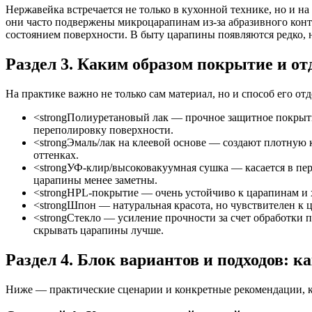
Нержавейка встречается не только в кухонной технике, но и н
они часто подвержены микроцарапинам из‑за абразивного конт
состоянием поверхности. В быту царапины появляются редко, 
Раздел 3. Каким образом покрытие и о
На практике важно не только сам материал, но и способ его о
<strongПолиуретановый лак — прочное защитное покрыти
переполировку поверхности.
<strongЭмаль/лак на клеевой основе — создают плотную к
оттенках.
<strongУФ‑клир/высоковакуумная сушка — касается в пер
царапины менее заметны.
<strongHPL‑покрытие — очень устойчиво к царапинам и х
<strongШпон — натуральная красота, но чувствителен к
<strongСтекло — усиление прочности за счет обработки п
скрывать царапины лучше.
Раздел 4. Блок вариантов и подходов: 
Ниже — практические сценарии и конкретные рекомендации, ка