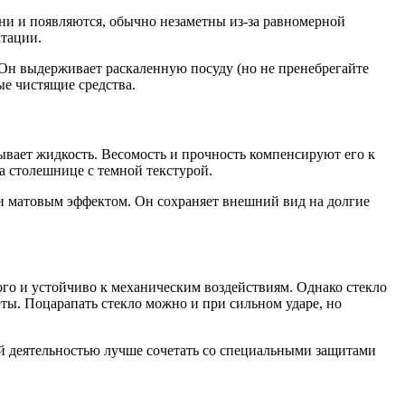
 они и появляются, обычно незаметны из‑за равномерной
атации.
 Он выдерживает раскаленную посуду (но не пренебрегайте
е чистящие средства.
ывает жидкость. Весомость и прочность компенсируют его к
а столешнице с темной текстурой.
ли матовым эффектом. Он сохраняет внешний вид на долгие
ого и устойчиво к механическим воздействиям. Однако стекло
ты. Поцарапать стекло можно и при сильном ударе, но
кой деятельностью лучше сочетать со специальными защитами