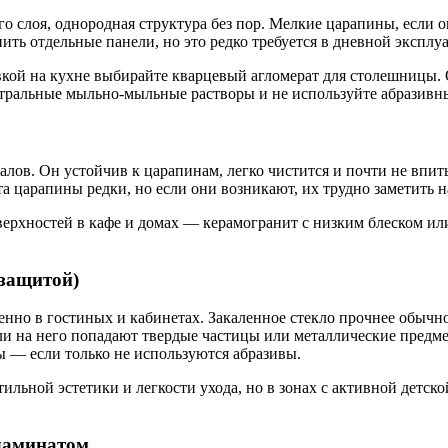
его слоя, однородная структура без пор. Мелкие царапины, если
ить отдельные панели, но это редко требуется в дневной эксплу
овкой на кухне выбирайте кварцевый агломерат для столешницы.
тральные мыльно‑мыльные растворы и не используйте абразивны
ов. Он устойчив к царапинам, легко чистится и почти не впит
 царапины редки, но если они возникают, их трудно заметить н
оверхностей в кафе и домах — керамогранит с низким блеском и
 защитой)
енно в гостиных и кабинетах. Закаленное стекло прочнее обычн
ли на него попадают твердые частицы или металлические предме
 — если только не используются абразивы.
ильной эстетики и легкости ухода, но в зонах с активной детс
ламинатом