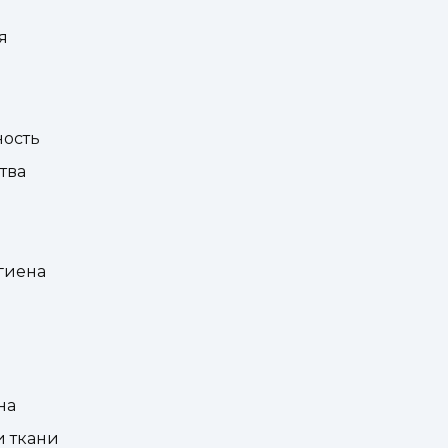
я
ность
тва
игиена
на
и ткани