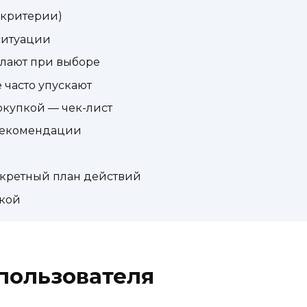
 критерии)
 ситуации
лают при выборе
 часто упускают
окупкой — чек-лист
 рекомендации
кретный план действий
пкой
пользователя