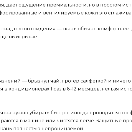
ая, даёт ощущение премиальности, но в простом ис
рфорированные и вентилируемые кожи это сглажива
 сна, долгого сидения — ткань обычно комфортнее.
аще выигрывает.
язнений — брызнул чай, протёр салфеткой и ничего 
ся в кондиционерах 1 раз в 6–12 месяцев, нельзя ис
пятна нужно убирать быстро, иногда проводятся про
раются в машине или чистятся легче. Защитные проп
 ткань полностью непроницаемой.