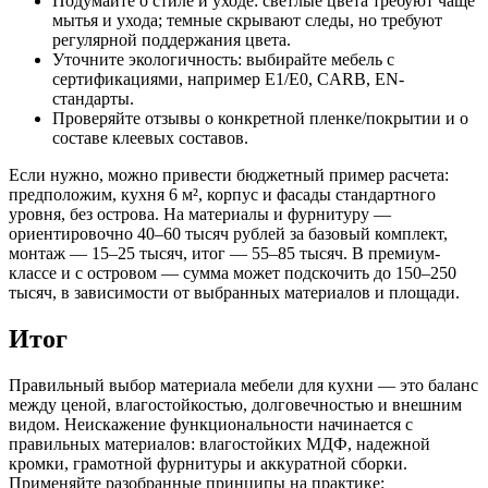
Подумайте о стиле и уходе: светлые цвета требуют чаще
мытья и ухода; темные скрывают следы, но требуют
регулярной поддержания цвета.
Уточните экологичность: выбирайте мебель с
сертификациями, например E1/E0, CARB, EN-
стандарты.
Проверяйте отзывы о конкретной пленке/покрытии и о
составе клеевых составов.
Если нужно, можно привести бюджетный пример расчета:
предположим, кухня 6 м², корпус и фасады стандартного
уровня, без острова. На материалы и фурнитуру —
ориентировочно 40–60 тысяч рублей за базовый комплект,
монтаж — 15–25 тысяч, итог — 55–85 тысяч. В премиум-
классе и с островом — сумма может подскочить до 150–250
тысяч, в зависимости от выбранных материалов и площади.
Итог
Правильный выбор материала мебели для кухни — это баланс
между ценой, влагостойкостью, долговечностью и внешним
видом. Неискажение функциональности начинается с
правильных материалов: влагостойких МДФ, надежной
кромки, грамотной фурнитуры и аккуратной сборки.
Применяйте разобранные принципы на практике: