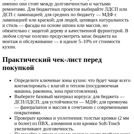
именно они стоят между долговечностью и частыми
ремонтами. Для бюджетных проектов выбирайте ЛДСП или
ДСП с ламинацией; для средних по бюджету — МДФ с
ламинацией или краской; для людей, ценящих натуральность
и стиль — фасады на основе шпона или массив, но
обязательно с защитой дереву и качественной фурнитурой. В
любом случае полезно предусмотреть запас бюджета на
монтаж и обслуживание — в идеале 5–10% от стоимости
кухни.
Практический чек-лист перед
покупкой
Определите ключевые зоны кухни: что будет чаще всего
контактировать с влагой и теплом (посудомоечная
машина, раковина, зона приготовления).
Выберите базовый материал корпуса: для бюджета —
ДСП/ЛДСП; для устойчивости — МДФ; для премиума
— фанера/шпон и массив в сочетании с современными
покрытиями.
Проверьте кромки и уплотнения: толстые кромки (2 мм
и более) из ПВХ, алюминия или кромки Soft-Touch
увеличивают долговечность.