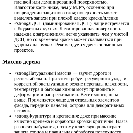
пленкой или ламинированной поверхностью.
Влагостойкость ниже, чем у МДФ, особенно при
повреждении защитного слоя; поверхность может
выделять запахи при плохой кладке краски/пленки.
<strongЛДСП (ламинированная ДСП): чаще встречается
в бюджетных кухнях. Ламинированная поверхность
надежна к загрязнениям, легче ухаживать, чем у чистой
ДСП, но со временем краска может скалываться при
ударных нагрузках. Рекомендуется для экономичных
проектов.
Массив дерева
<strongНатуральный массив — звучит дорого и
респектабельно. При этом требует регулярного ухода и
корректной эксплуатации: резкие перепады влажности,
температура и бытовая химия могут приводить к
деформации и растрескиванию. Весит много, цена
выше. Применяется чаще для отдельных элементов
фасада, передних панелей, острова или декоративных
вставок.
<strongФурнитура и крепления: даже при массиве
качество крепежа и обработка кромки критичны. Влага
разносит набухания, поэтому ключевую роль играет
защита торцов и правильная обработка поверхности.