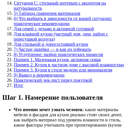
Ситуация C: стильный интерьер с акцентом на
натуральность
5) Таблица сравнения материалов
6) Что выбрать в зависимости от вашей ситуации:
практические рекомендации
Для семей с детьми и активной готовкой
Для влажной кухни (частный дом, дача, район с
пересушкой воздуха)
Для стильной и дорогостоящей кухни
7) Частые ошибки — и как их избежать
8) Углубление: разбор практических нюансов
Пример 1. Маленькая кухня, активная семья
Пример 2. Кухня в частном доме с высокой влажностью
Пример 3. Кухня в стиле модерн или минимализм
9) Вывод и рекомендации
Практический чек-лист перед покупкой
Итог
Шаг 1. Намерение пользователя
Что именно хочет узнать человек
: какие материалы
мебели и фасадов для кухни реально стоят своих денег,
как выбрать материал под уровень влажности и стиль,
какие факторы учитывать при проектировании (кухня-