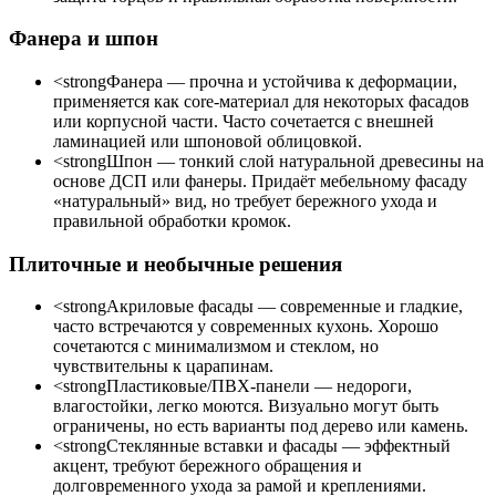
Фанера и шпон
<strongФанера — прочна и устойчива к деформации,
применяется как core-материал для некоторых фасадов
или корпусной части. Часто сочетается с внешней
ламинацией или шпоновой облицовкой.
<strongШпон — тонкий слой натуральной древесины на
основе ДСП или фанеры. Придаёт мебельному фасаду
«натуральный» вид, но требует бережного ухода и
правильной обработки кромок.
Плиточные и необычные решения
<strongАкриловые фасады — современные и гладкие,
часто встречаются у современных кухонь. Хорошо
сочетаются с минимализмом и стеклом, но
чувствительны к царапинам.
<strongПластиковые/ПВХ-панели — недороги,
влагостойки, легко моются. Визуально могут быть
ограничены, но есть варианты под дерево или камень.
<strongСтеклянные вставки и фасады — эффектный
акцент, требуют бережного обращения и
долговременного ухода за рамой и креплениями.