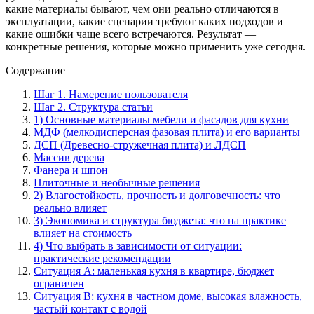
какие материалы бывают, чем они реально отличаются в
эксплуатации, какие сценарии требуют каких подходов и
какие ошибки чаще всего встречаются. Результат —
конкретные решения, которые можно применить уже сегодня.
Содержание
Шаг 1. Намерение пользователя
Шаг 2. Структура статьи
1) Основные материалы мебели и фасадов для кухни
МДФ (мелкодисперсная фазовая плита) и его варианты
ДСП (Древесно-стружечная плита) и ЛДСП
Массив дерева
Фанера и шпон
Плиточные и необычные решения
2) Влагостойкость, прочность и долговечность: что
реально влияет
3) Экономика и структура бюджета: что на практике
влияет на стоимость
4) Что выбрать в зависимости от ситуации:
практические рекомендации
Ситуация A: маленькая кухня в квартире, бюджет
ограничен
Ситуация B: кухня в частном доме, высокая влажность,
частый контакт с водой