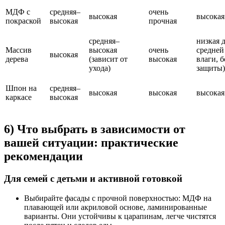
МДФ с
средняя–
очень
высокая
высокая
покраской
высокая
прочная
средняя–
низкая 
Массив
высокая
очень
средней 
высокая
дерева
(зависит от
высокая
влаги, б
ухода)
защиты)
Шпон на
средняя–
высокая
высокая
высокая
каркасе
высокая
6) Что выбрать в зависимости от
вашей ситуации: практические
рекомендации
Для семей с детьми и активной готовкой
Выбирайте фасады с прочной поверхностью: МДФ на
плавающей или акриловой основе, ламинированные
варианты. Они устойчивы к царапинам, легче чистятся