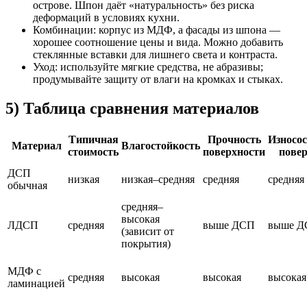
острове. Шпон даёт «натуральность» без риска
деформаций в условиях кухни.
Комбинации: корпус из МДФ, а фасады из шпона —
хорошее соотношение цены и вида. Можно добавить
стеклянные вставки для лишнего света и контраста.
Уход: используйте мягкие средства, не абразивы;
продумывайте защиту от влаги на кромках и стыках.
5) Таблица сравнения материалов
Типичная
Прочность
Износос
Материал
Влагостойкость
стоимость
поверхности
повер
ДСП
низкая
низкая–средняя
средняя
средняя
обычная
средняя–
высокая
ЛДСП
средняя
выше ДСП
выше Д
(зависит от
покрытия)
МДФ с
средняя
высокая
высокая
высокая
ламинацией