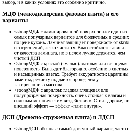
выбор, и в каких условиях это особенно критично.
МДФ (мелкодисперсная фазовая плита) и его
варианты
<strongМДФ с ламинированной поверхностью: один из
самых популярных вариантов для бюджетных и средних
по цене кухонь. Ламинат защищает поверхность от skribi
и загрязнений, легко чистится. Влагостойкость зависит
от качества ламината, но в целом лучше держится, чем
чистый ДСП.
<strongМДФ с краской (эмалью): матовая или глянцевая
поверхность. Выглядит благородно, особенно в светлых
и насыщенных цветах. Требует аккуратности: царапины
заметны, ремонту поддается проще, чем у
лакированного массива.
<strongМДФ с акрилом: гладкая глянцевая или
полупрозрачная поверхность, очень стойкая к влагам и
сильным механическим воздействиям. Стоит дороже, но
внешний эффект — эффект «плит внутри».
ДСП (Древесно-стружечная плита) и ЛДСП
<strongДСП обычная: самый доступный вариант, часто с