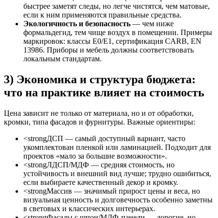
быстрее заметят следы, но легче чистятся, чем матовые,
если к ним применяются правильные средства.
Экологичность и безопасность
— чем ниже
формальдегид, тем чище воздух в помещении. Примеры
маркировок: классы E0/E1, сертификация CARB, EN
13986. Приборы и мебель должны соответствовать
локальным стандартам.
3) Экономика и структура бюджета:
что на практике влияет на стоимость
Цена зависит не только от материала, но и от обработки,
кромки, типа фасадов и фурнитуры. Важные ориентиры:
<strongДСП — самый доступный вариант, часто
укомплектован пленкой или ламинацией. Подходит для
проектов «мало за большие возможности».
<strongЛДСП/МДФ — средняя стоимость, но
устойчивость и внешний вид лучше; трудно ошибиться,
если выбираете качественный декор и кромку.
<strongМассив — значимый прирост цены и веса, но
визуальная ценность и долговечность особенно заметны
в световых и классических интерьерах.
<strongФасады с шпон/МДФ-панели — дорогие, но